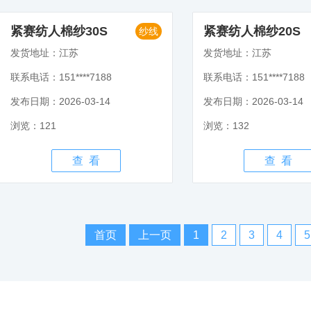
紧赛纺人棉纱30S
紧赛纺人棉纱20S
纱线
发货地址：江苏
发货地址：江苏
联系电话：151****7188
联系电话：151****7188
发布日期：2026-03-14
发布日期：2026-03-14
浏览：121
浏览：132
查 看
查 看
首页
上一页
1
2
3
4
5