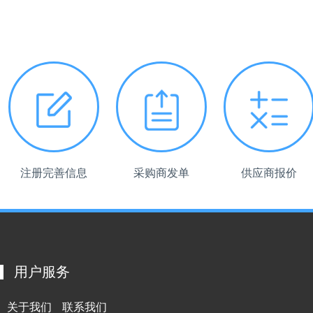
注册完善信息
采购商发单
供应商报价
用户服务
关于我们
联系我们