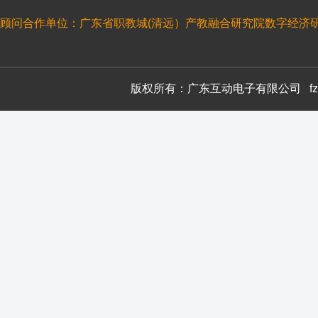
顾问合作单位：广东省职教城(清远）产教融合研究院数字经济
版权所有：广东互动电子有限公司
f