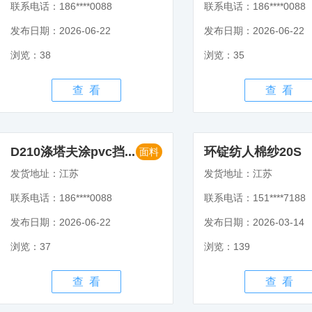
联系电话：186****0088
联系电话：186****0088
发布日期：2026-06-22
发布日期：2026-06-22
浏览：38
浏览：35
查 看
查 看
D210涤塔夫涂pvc挡...
环锭纺人棉纱20S
面料
发货地址：江苏
发货地址：江苏
联系电话：186****0088
联系电话：151****7188
发布日期：2026-06-22
发布日期：2026-03-14
浏览：37
浏览：139
查 看
查 看